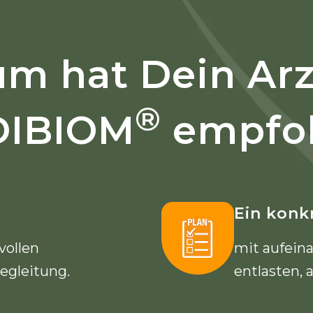
m hat Dein Arz
®
IBIOM
empfo
Ein konk
vollen
mit aufein
egleitung.
entlasten, 