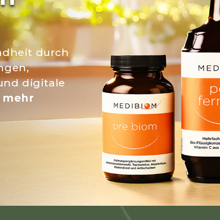
dheit durch
ngen,
nd digitale
u mehr