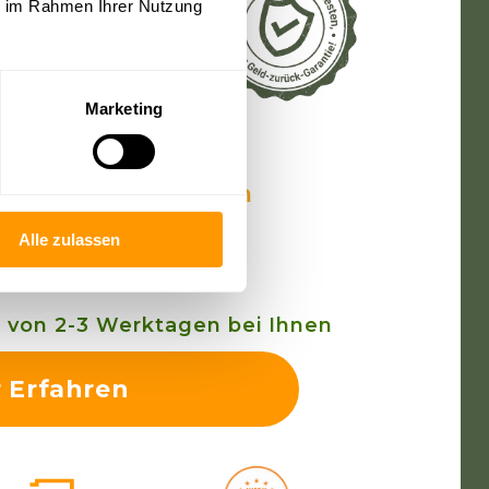
OM®
ie im Rahmen Ihrer Nutzung
Paket
Marketing
1)
inen gesunden Darm
Alle zulassen
237,60€ (12% Rabatt)
b von 2-3 Werktagen bei Ihnen
 Erfahren