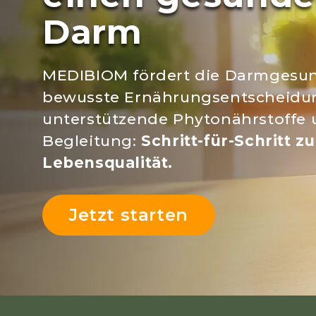
Darm
MEDIBIOM fördert die Darmgesun
bewusste Ernährungsentscheidu
unterstützende Phytonährstoffe u
Begleitung:
Schritt-für-Schritt z
Lebensqualität.
Jetzt starten