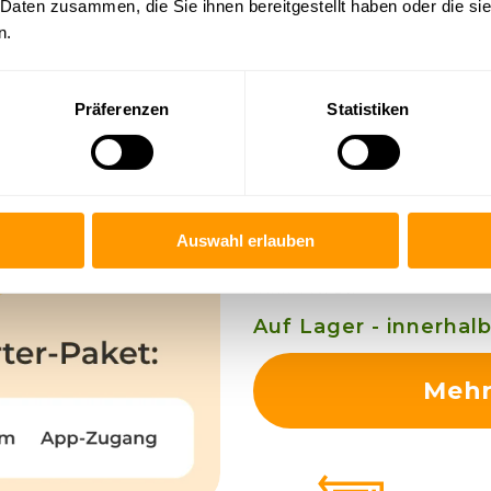
MEDIBI
 Daten zusammen, die Sie ihnen bereitgestellt haben oder die s
n.
Starter-
Präferenzen
Statistiken
(Phase I.
Dein Plan für e
209,95€
Auswahl erlauben
statt 
inkl. MwSt.
Auf Lager - innerhal
Mehr